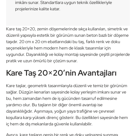
imkânı sunar. Standartlara uygun teknik özellikleriyle
projelerinize kalite katar.
Kare taş 20×20, zemin döşemelerinde sıkça kullanılan, simetrik ve
düzenli yapısıyla estetik bir görünüm sunan beton bazlı bir döşeme
taşıdır. 20 cm x 20 cm ebatlarındaki bu taş, farklı renk ve doku
seçenekleriyle hem modern hem de klasik tasarımlar için
uygundur. Dayanıklılığı ve kolay montajı sayesinde çeşitli projelerde
pratik ve uzun ömürlü bir çözüm sunar.
Kare Taş 20×20’nin Avantajları
Kare taşlar, geometrik tasarımlarıyla düzenli ve temiz bir görünüm
sağlar. Düzgün kenarları sayesinde kolay yerleşim imkanı sunar ve
bu, hem zamandan hem de iş gücünden tasarruf edilmesine
yardımcı olur. Bu taşların bir diğer önemli avantajı ise
dayanıklılığıdır. Aşınmaya, yoğun yaya trafiğine ve çevresel
koşullara karşı yüksek direnç gösterir. Bu özellikleri sayesinde hem
iç hem de dış mekanlarda güvenle kullanılabilir.
Ayrıca, kare taşların geniş bir renk ve doku yelpazesi sunması,