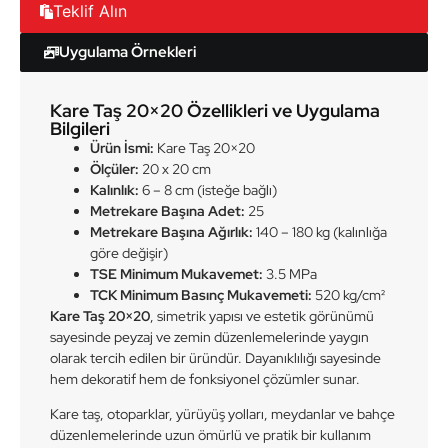
Teklif Alın
Uygulama Örnekleri
Kare Taş 20×20 Özellikleri ve Uygulama
Bilgileri
Ürün İsmi:
Kare Taş 20×20
Ölçüler:
20 x 20 cm
Kalınlık:
6 – 8 cm (isteğe bağlı)
Metrekare Başına Adet:
25
Metrekare Başına Ağırlık:
140 – 180 kg (kalınlığa
göre değişir)
TSE Minimum Mukavemet:
3.5 MPa
TCK Minimum Basınç Mukavemeti:
520 kg/cm²
Kare Taş 20×20
, simetrik yapısı ve estetik görünümü
sayesinde peyzaj ve zemin düzenlemelerinde yaygın
olarak tercih edilen bir üründür. Dayanıklılığı sayesinde
hem dekoratif hem de fonksiyonel çözümler sunar.
Kare taş, otoparklar, yürüyüş yolları, meydanlar ve bahçe
düzenlemelerinde uzun ömürlü ve pratik bir kullanım