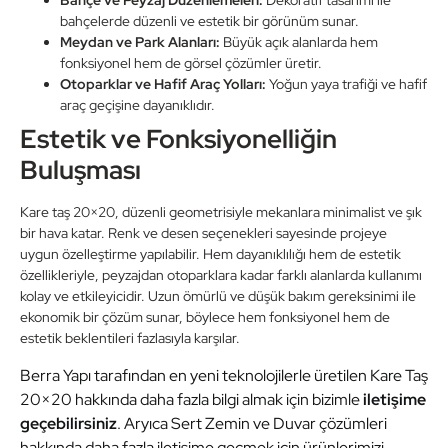
bahçelerde düzenli ve estetik bir görünüm sunar.
Meydan ve Park Alanları:
Büyük açık alanlarda hem
fonksiyonel hem de görsel çözümler üretir.
Otoparklar ve Hafif Araç Yolları:
Yoğun yaya trafiği ve hafif
araç geçişine dayanıklıdır.
Estetik ve Fonksiyonelliğin
Buluşması
Kare taş 20×20, düzenli geometrisiyle mekanlara minimalist ve şık
bir hava katar. Renk ve desen seçenekleri sayesinde projeye
uygun özelleştirme yapılabilir. Hem dayanıklılığı hem de estetik
özellikleriyle, peyzajdan otoparklara kadar farklı alanlarda kullanımı
kolay ve etkileyicidir. Uzun ömürlü ve düşük bakım gereksinimi ile
ekonomik bir çözüm sunar, böylece hem fonksiyonel hem de
estetik beklentileri fazlasıyla karşılar.
Berra Yapı tarafından en yeni teknolojilerle üretilen Kare Taş
20×20 hakkında daha fazla bilgi almak için bizimle
iletişime
geçebilirsiniz
. Aryıca Sert Zemin ve Duvar çözümleri
hakkında daha fazla iletişime geçmek için ürünlerimizi