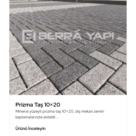
Prizma Taş 10×20
S
Mineral yüzeyli prizma taş 10×20, dış mekan zemin
S
kaplamalarında estetik ...
ş
Ürünü İnceleyin
Ü