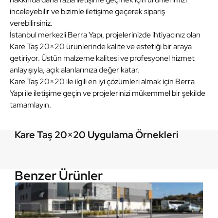
inceleyebilir ve bizimle iletişime geçerek sipariş
verebilirsiniz.
İstanbul merkezli Berra Yapı, projelerinizde ihtiyacınız olan
Kare Taş 20×20 ürünlerinde kalite ve estetiği bir araya
getiriyor. Üstün malzeme kalitesi ve profesyonel hizmet
anlayışıyla, açık alanlarınıza değer katar.
Kare Taş 20×20 ile ilgili en iyi çözümleri almak için Berra
Yapı ile iletişime geçin ve projelerinizi mükemmel bir şekilde
tamamlayın.
Kare Taş 20×20 Uygulama Örnekleri
Kare Taş 20×20
Kare Taş 20×20
Kare Taş 20×20
Benzer Ürünler