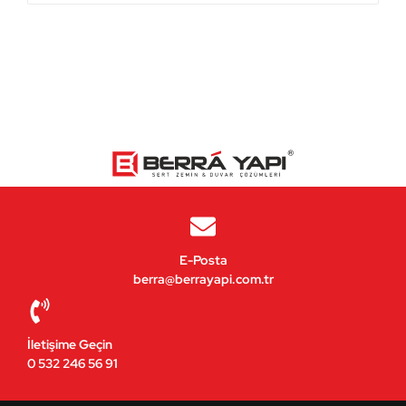
E-Posta
berra@berrayapi.com.tr
İletişime Geçin
0 532 246 56 91