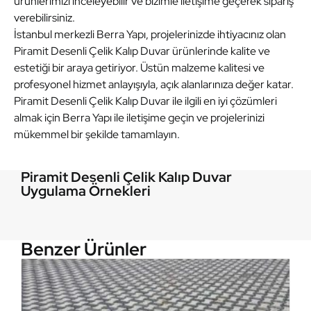
ürünlerimizi inceleyebilir ve bizimle iletişime geçerek sipariş
verebilirsiniz.
İstanbul merkezli Berra Yapı, projelerinizde ihtiyacınız olan
Piramit Desenli Çelik Kalıp Duvar ürünlerinde kalite ve
estetiği bir araya getiriyor. Üstün malzeme kalitesi ve
profesyonel hizmet anlayışıyla, açık alanlarınıza değer katar.
Piramit Desenli Çelik Kalıp Duvar ile ilgili en iyi çözümleri
almak için Berra Yapı ile iletişime geçin ve projelerinizi
mükemmel bir şekilde tamamlayın.
Piramit Desenli Çelik Kalıp Duvar
Uygulama Örnekleri
Piramit Desenli Çelik Kalıp Duvar
Piramit Desenli Çelik Kalıp Duvar
Piramit Desenli Çelik Kalıp Duvar
Piramit Desenli Çelik Kalıp Duvar
Benzer Ürünler