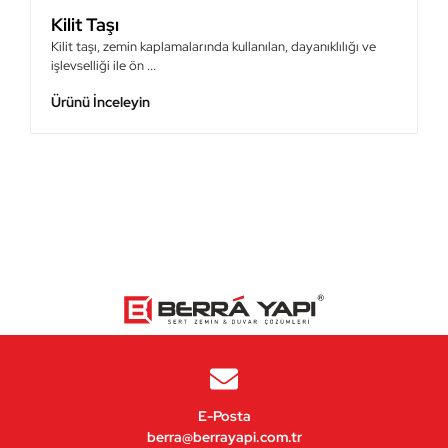
Kilit Taşı
Kilit taşı, zemin kaplamalarında kullanılan, dayanıklılığı ve
M
işlevselliği ile ön ...
k
Ürünü İnceleyin
Ü
E-Posta
berra@berrayapi.com.tr