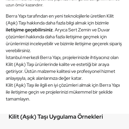
uzun ömür kazandırır.
Berra Yapı tarafından en yeni teknolojilerle üretilen Kilit
(Aşık) Taşı hakkında daha fazla bilgi almak için bizimle
iletişime geçebilirsiniz
. Aryıca Sert Zemin ve Duvar
çözümleri hakkında daha fazla iletişime geçmek için
ürünlerimizi inceleyebilir ve bizimle iletişime geçerek sipariş
verebilirsiniz.
İstanbul merkezli Berra Yapı, projelerinizde ihtiyacınız olan
Kilit (Aşık) Taşı ürünlerinde kalite ve estetiği bir araya
getiriyor. Üstün malzeme kalitesi ve profesyonel hizmet
anlayışıyla, açık alanlarınıza değer katar.
Kilit (Aşık) Taşı ile ilgili en iyi çözümleri almak için Berra Yapı
ile iletişime geçin ve projelerinizi mükemmel bir şekilde
tamamlayın.
Kilit (Aşık) Taşı Uygulama Örnekleri
Kilit (Aşık) Taşı
Kilit (Aşık) Taşı
Kilit (Aşık) Taşı
Kilit (Aşık) Taşı
Kilit (Aşık) Taşı
Kilit (Aşık) Taşı