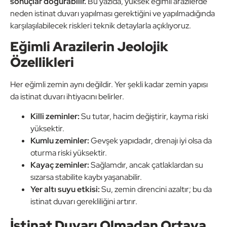
sonuçlar doğurabilir.
Bu yazıda, yüksek eğimli arazilerde
neden istinat duvarı yapılması gerektiğini ve yapılmadığında
karşılaşılabilecek riskleri teknik detaylarla açıklıyoruz.
Eğimli Arazilerin Jeolojik
Özellikleri
Her eğimli zemin aynı değildir. Yer şekli kadar zemin yapısı
da istinat duvarı ihtiyacını belirler.
Killi zeminler:
Su tutar, hacim değiştirir, kayma riski
yüksektir.
Kumlu zeminler:
Gevşek yapıdadır, drenajı iyi olsa da
oturma riski yüksektir.
Kayaç zeminler:
Sağlamdır, ancak çatlaklardan su
sızarsa stabilite kaybı yaşanabilir.
Yer altı suyu etkisi:
Su, zemin direncini azaltır; bu da
istinat duvarı gerekliliğini artırır.
İstinat Duvarı Olmadan Ortaya