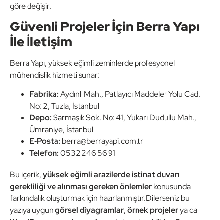
göre değişir.
Güvenli Projeler İçin Berra Yapı
İle İletişim
Berra Yapı, yüksek eğimli zeminlerde profesyonel
mühendislik hizmeti sunar:
Fabrika:
Aydınlı Mah., Patlayıcı Maddeler Yolu Cad.
No: 2, Tuzla, İstanbul
Depo:
Sarmaşık Sok. No: 41, Yukarı Dudullu Mah.,
Ümraniye, İstanbul
E‑Posta:
berra@berrayapi.com.tr
Telefon:
0532 246 56 91
Bu içerik,
yüksek eğimli arazilerde istinat duvarı
gerekliliği ve alınması gereken önlemler
konusunda
farkındalık oluşturmak için hazırlanmıştır.Dilerseniz bu
yazıya uygun
görsel diyagramlar
,
örnek projeler
ya da