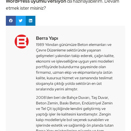
WordPress uyumlu versiyon
da hazırlayabilirim. Devam
etmek ister misiniz?
Berra Yapı
1989 Yılından günümüze Beton elemanları ve
Çevre Düzenleme sektöründe yaşanan
gelişmeleri yakından takip ederek, çağın kalite,
ekonomi ve işlevselliğine uygun yeni modelleri
portföyünde bulundurma gayesinde olan
firmamız, uzman ekip ve ekipmanlarıyla üstün
kalite, kusursuz hizmet ve zamanında teslimat
sloganıyla çıktığı yolda sektörün en üst
sıralarında yerini almıştır.
2008’den beri de Bahçe Duvarı, Taş Duvar,
Beton Zemin, Baskı Beton, Endüstriyel Zemin
ve Tel Çit işçiliğinde kendini geliştirmiş ve
yaptığı işler ile kalitesini kanıtlamıştır. Zengin
kalıp modelleriyle bol seçenek sunabilen ve
işlerinde estetik ve sağlamlığı ön planda tutan
Berra Yapı müşterilerine güvenle ve tam