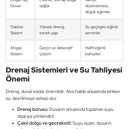
Duvar
sağlar
düzenlemesi,
düşük eğimler
Gabion
Yüksek drenaj,
Su geçirgen eğimli
Sistem
esnek yapı
zeminler
Ahşap
Geçici ve dekoratif
Hafif eğimli
Sistem
çözüm
bahçeler
Drenaj Sistemleri ve Su Tahliyesi
Önemi
Drenaj, duvar kadar önemlidir. Aksi halde arkasında biriken
su, devrilmeye sebep olur.
Drenaj borusu:
Duvarın arkasında toplanan suyu
dışarıya yönlendirir.
Çakıl dolgu ve geotekstil:
Suyu süzer, duvarın