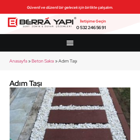
Güvenli ve düzenli bir gelecek için birlikte çalışalım.
İletişime Geçin
0 532 246 56 91
Anasayfa
»
Beton Saksı
»
Adım Taşı
Adım Taşı