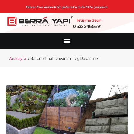
Güvenli ve düzenli bir gelecek için birlikte çalışalım.
İletişime Geçin
0 532 246 56 91
Anasayfa
»
Beton İstinat Duvarı mı Taş Duvar mı?